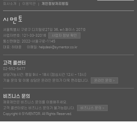
회사소개
이용약관
개인정보처리방침
|
|
서울특별시 구로구 디지털로27길 36, e스페이스 207호
사업자번호: 121-33-32016
사업자 정보 확인
통신판매업: 2022-서울구로-1145
대표: 하태훈
이메일: helpdesk@symentor.co.kr
고객 콜센터
02-552-5477
상담가능시간: 평일 9시 ~ 18시 (점심시간 12시 ~ 13시)
기술 문의 및 이용 상담은 온라인 문의가 더욱 편리합니다.
온라인 문의
>
비즈니스 문의
제휴제안은 비즈니스 문의를 이용해주세요.
고객 콜센터로는 비즈니스 문의가 불가능합니다.
비즈니스 문의
>
Copyright © SYMENTOR. All Rights Reserved.