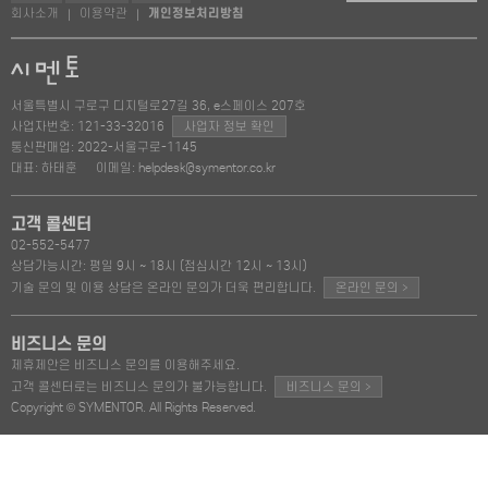
회사소개
이용약관
개인정보처리방침
|
|
서울특별시 구로구 디지털로27길 36, e스페이스 207호
사업자번호: 121-33-32016
사업자 정보 확인
통신판매업: 2022-서울구로-1145
대표: 하태훈
이메일: helpdesk@symentor.co.kr
고객 콜센터
02-552-5477
상담가능시간: 평일 9시 ~ 18시 (점심시간 12시 ~ 13시)
>
기술 문의 및 이용 상담은 온라인 문의가 더욱 편리합니다.
온라인 문의
비즈니스 문의
제휴제안은 비즈니스 문의를 이용해주세요.
>
고객 콜센터로는 비즈니스 문의가 불가능합니다.
비즈니스 문의
Copyright © SYMENTOR. All Rights Reserved.