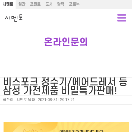
시멘토
월간
프린트
도서
달력
포토북
온라인문의
비스포크 정수기/에어드레서 등
삼성 가전제품 비밀특가판매!
글쓴이 :
시멘토
날짜 :
2021-08-31 (화) 17:21