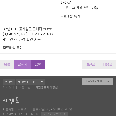
376KV
로그인 후 가격 확인 가능
무료배송
특가
32형 UHD 고해상도 모니터 80cm
(3,840 x 2,160) LU32J592UQKXK
R
로그인 후 가격 확인 가능
무료배송
특가
목록
글쓰기
답변
이전글
다음글
FAMILY SITE
로그인
결제안내
PC 버전
회사소개
이용약관
개인정보처리방침
|
|
서울특별시 구로구 디지털로27길 36, e스페이스 207호
사업자번호: 121-33-32016
사업자 정보 확인