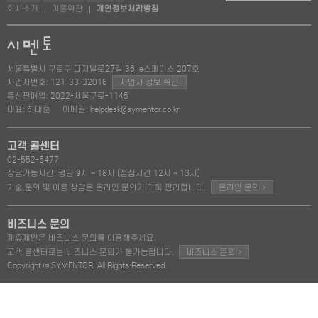
회사소개
이용약관
개인정보처리방침
|
|
서울특별시 구로구 디지털로27길 36, e스페이스 207호
사업자번호: 121-33-32016
사업자 정보 확인
통신판매업: 2022-서울구로-1145
대표: 하태훈
이메일: helpdesk@symentor.co.kr
고객 콜센터
02-552-5477
상담가능시간: 평일 9시 ~ 18시 (점심시간 12시 ~ 13시)
>
기술 문의 및 이용 상담은 온라인 문의가 더욱 편리합니다.
온라인 문의
비즈니스 문의
제휴제안은 비즈니스 문의를 이용해주세요.
>
고객 콜센터로는 비즈니스 문의가 불가능합니다.
비즈니스 문의
Copyright © SYMENTOR. All Rights Reserved.