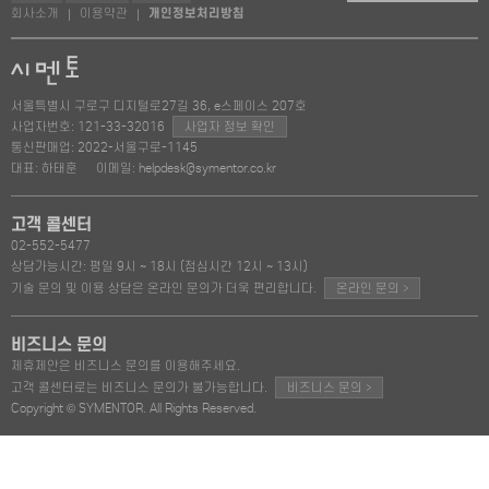
회사소개
이용약관
개인정보처리방침
|
|
서울특별시 구로구 디지털로27길 36, e스페이스 207호
사업자번호: 121-33-32016
사업자 정보 확인
통신판매업: 2022-서울구로-1145
대표: 하태훈
이메일: helpdesk@symentor.co.kr
고객 콜센터
02-552-5477
상담가능시간: 평일 9시 ~ 18시 (점심시간 12시 ~ 13시)
>
기술 문의 및 이용 상담은 온라인 문의가 더욱 편리합니다.
온라인 문의
비즈니스 문의
제휴제안은 비즈니스 문의를 이용해주세요.
>
고객 콜센터로는 비즈니스 문의가 불가능합니다.
비즈니스 문의
Copyright © SYMENTOR. All Rights Reserved.