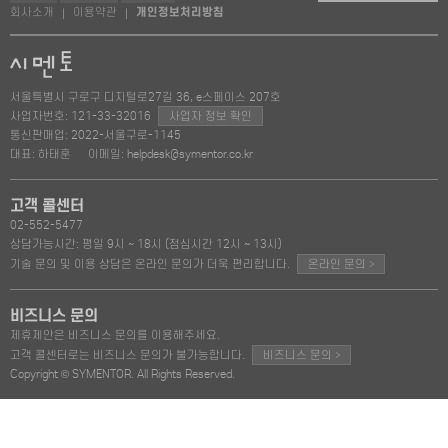
회사소개
이용약관
개인정보처리방침
|
|
서울특별시 구로구 디지털로27길 36, e스페이스 207호
사업자번호: 121-33-32016
사업자 정보 확인
통신판매업: 2022-서울구로-1145
대표: 하태훈
이메일: helpdesk@symentor.co.kr
고객 콜센터
02-552-5477
상담가능시간: 평일 9시 ~ 18시 (점심시간 12시 ~ 13시)
>
기술 문의 및 이용 상담은 온라인 문의가 더욱 편리합니다.
온라인 문의
비즈니스 문의
제휴제안은 비즈니스 문의를 이용해주세요.
>
고객 콜센터로는 비즈니스 문의가 불가능합니다.
비즈니스 문의
Copyright © SYMENTOR. All Rights Reserved.