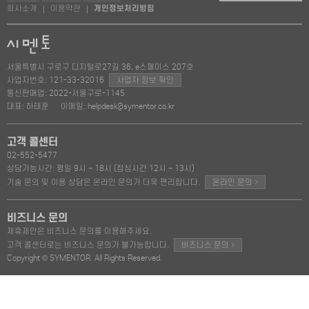
회사소개
이용약관
개인정보처리방침
|
|
서울특별시 구로구 디지털로27길 36, e스페이스 207호
사업자번호: 121-33-32016
사업자 정보 확인
통신판매업: 2022-서울구로-1145
대표: 하태훈
이메일: helpdesk@symentor.co.kr
고객 콜센터
02-552-5477
상담가능시간: 평일 9시 ~ 18시 (점심시간 12시 ~ 13시)
>
기술 문의 및 이용 상담은 온라인 문의가 더욱 편리합니다.
온라인 문의
비즈니스 문의
제휴제안은 비즈니스 문의를 이용해주세요.
>
고객 콜센터로는 비즈니스 문의가 불가능합니다.
비즈니스 문의
Copyright © SYMENTOR. All Rights Reserved.