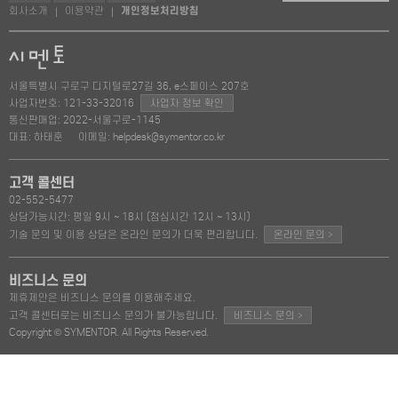
회사소개
이용약관
개인정보처리방침
|
|
서울특별시 구로구 디지털로27길 36, e스페이스 207호
사업자번호: 121-33-32016
사업자 정보 확인
통신판매업: 2022-서울구로-1145
대표: 하태훈
이메일: helpdesk@symentor.co.kr
고객 콜센터
02-552-5477
상담가능시간: 평일 9시 ~ 18시 (점심시간 12시 ~ 13시)
>
기술 문의 및 이용 상담은 온라인 문의가 더욱 편리합니다.
온라인 문의
비즈니스 문의
제휴제안은 비즈니스 문의를 이용해주세요.
>
고객 콜센터로는 비즈니스 문의가 불가능합니다.
비즈니스 문의
Copyright © SYMENTOR. All Rights Reserved.