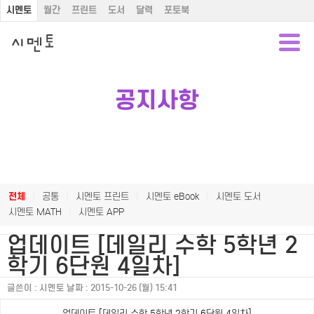
시멘토
월간
프린트
도서
달력
포토북
공지사항
전체
|
공통
|
시멘토 프린트
|
시멘토 eBook
|
시멘토 도서
시멘토 MATH
|
시멘토 APP
업데이트 [데일리 수학 5학년 2
학기 6단원 4일차]
글쓴이 :
시멘토
날짜 :
2015-10-26 (월) 15:41
업데이트 [데일리 수학 5학년 2학기 6단원 4일차]