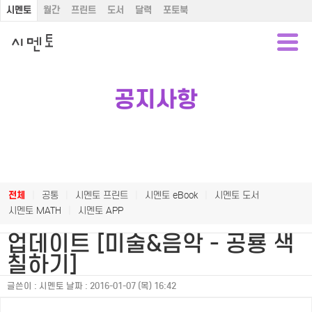
시멘토
월간
프린트
도서
달력
포토북
공지사항
전체
|
공통
|
시멘토 프린트
|
시멘토 eBook
|
시멘토 도서
시멘토 MATH
|
시멘토 APP
업데이트 [미술&음악 - 공룡 색
칠하기]
글쓴이 :
시멘토
날짜 :
2016-01-07 (목) 16:42