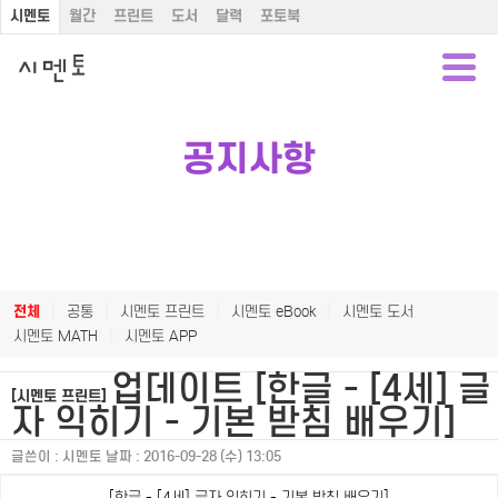
시멘토
월간
프린트
도서
달력
포토북
공지사항
전체
|
공통
|
시멘토 프린트
|
시멘토 eBook
|
시멘토 도서
시멘토 MATH
|
시멘토 APP
업데이트 [한글 - [4세] 글
[시멘토 프린트]
자 익히기 - 기본 받침 배우기]
글쓴이 :
시멘토
날짜 :
2016-09-28 (수) 13:05
[한글 - [4세] 글자 익히기 - 기본 받침 배우기]