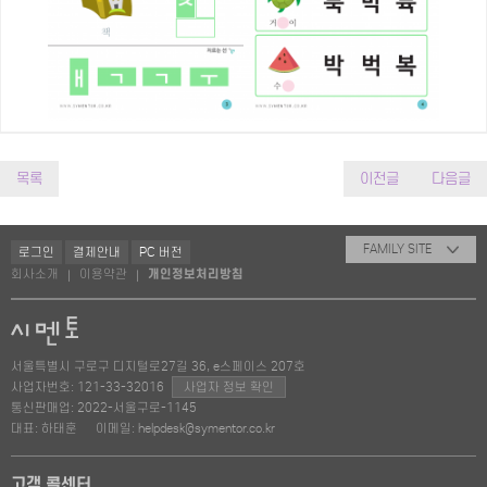
목록
이전글
다음글
FAMILY SITE
로그인
결제안내
PC 버전
회사소개
이용약관
개인정보처리방침
|
|
서울특별시 구로구 디지털로27길 36, e스페이스 207호
사업자번호: 121-33-32016
사업자 정보 확인
통신판매업: 2022-서울구로-1145
대표: 하태훈
이메일: helpdesk@symentor.co.kr
고객 콜센터