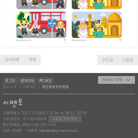
검색목록
목록
이전글
다음글
FAMILY SITE
로그인
결제안내
PC 버전
회사소개
이용약관
개인정보처리방침
|
|
서울특별시 구로구 디지털로27길 36, e스페이스 207호
사업자번호: 121-33-32016
사업자 정보 확인
통신판매업: 2022-서울구로-1145
대표: 하태훈
이메일: helpdesk@symentor.co.kr