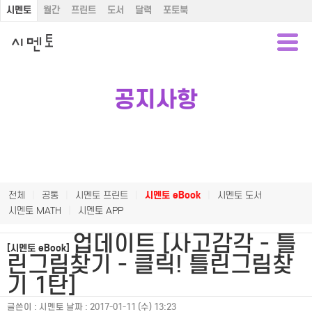
시멘토
월간
프린트
도서
달력
포토북
공지사항
전체
|
공통
|
시멘토 프린트
|
시멘토 eBook
|
시멘토 도서
시멘토 MATH
|
시멘토 APP
업데이트 [사고감각 - 틀
[시멘토 eBook]
린그림찾기 - 클릭! 틀린그림찾
기 1탄]
글쓴이 :
시멘토
날짜 :
2017-01-11 (수) 13:23