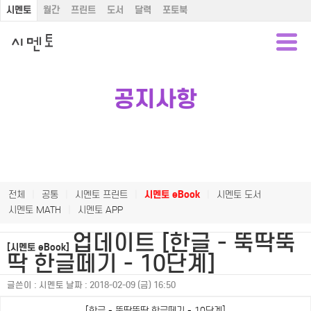
시멘토
월간
프린트
도서
달력
포토북
공지사항
전체
|
공통
|
시멘토 프린트
|
시멘토 eBook
|
시멘토 도서
시멘토 MATH
|
시멘토 APP
업데이트 [한글 - 뚝딱뚝
[시멘토 eBook]
딱 한글떼기 - 10단계]
글쓴이 :
시멘토
날짜 :
2018-02-09 (금) 16:50
[한글 - 뚝딱뚝딱 한글떼기 - 10단계]