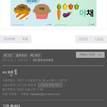
검색목록
목록
이전글
다음글
FAMILY SITE
로그인
결제안내
PC 버전
회사소개
이용약관
개인정보처리방침
|
|
서울특별시 구로구 디지털로27길 36, e스페이스 207호
사업자번호: 121-33-32016
사업자 정보 확인
통신판매업: 2022-서울구로-1145
대표: 하태훈
이메일: helpdesk@symentor.co.kr
고객 콜센터