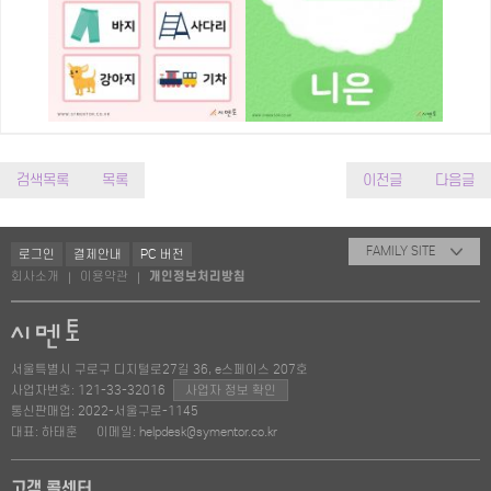
검색목록
목록
이전글
다음글
FAMILY SITE
로그인
결제안내
PC 버전
회사소개
이용약관
개인정보처리방침
|
|
서울특별시 구로구 디지털로27길 36, e스페이스 207호
사업자번호: 121-33-32016
사업자 정보 확인
통신판매업: 2022-서울구로-1145
대표: 하태훈
이메일: helpdesk@symentor.co.kr
고객 콜센터