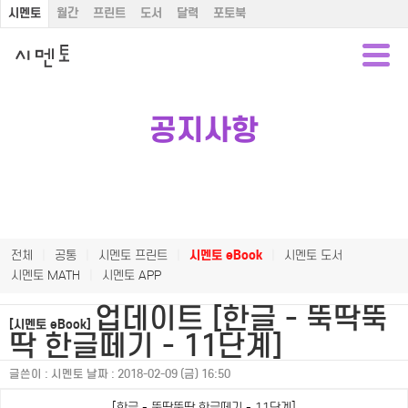
시멘토
월간
프린트
도서
달력
포토북
공지사항
전체
|
공통
|
시멘토 프린트
|
시멘토 eBook
|
시멘토 도서
시멘토 MATH
|
시멘토 APP
업데이트 [한글 - 뚝딱뚝
[시멘토 eBook]
딱 한글떼기 - 11단계]
글쓴이 :
시멘토
날짜 :
2018-02-09 (금) 16:50
[한글 - 뚝딱뚝딱 한글떼기 - 11단계]