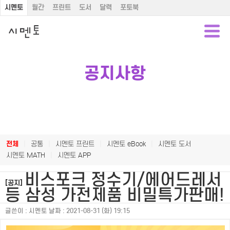
시멘토
월간
프린트
도서
달력
포토북
공지사항
전체
|
공통
|
시멘토 프린트
|
시멘토 eBook
|
시멘토 도서
시멘토 MATH
|
시멘토 APP
비스포크 정수기/에어드레서
[공지]
등 삼성 가전제품 비밀특가판매!
글쓴이 :
시멘토
날짜 :
2021-08-31 (화) 19:15