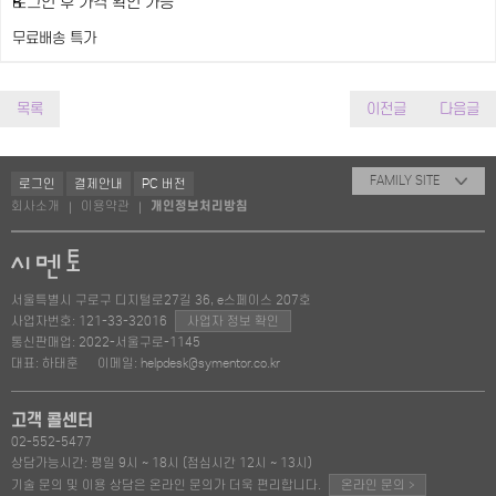
R
로그인 후 가격 확인 가능
무료배송
특가
목록
이전글
다음글
FAMILY SITE
로그인
결제안내
PC 버전
회사소개
이용약관
개인정보처리방침
|
|
서울특별시 구로구 디지털로27길 36, e스페이스 207호
사업자번호: 121-33-32016
사업자 정보 확인
통신판매업: 2022-서울구로-1145
대표: 하태훈
이메일: helpdesk@symentor.co.kr
고객 콜센터
02-552-5477
상담가능시간: 평일 9시 ~ 18시 (점심시간 12시 ~ 13시)
>
기술 문의 및 이용 상담은 온라인 문의가 더욱 편리합니다.
온라인 문의