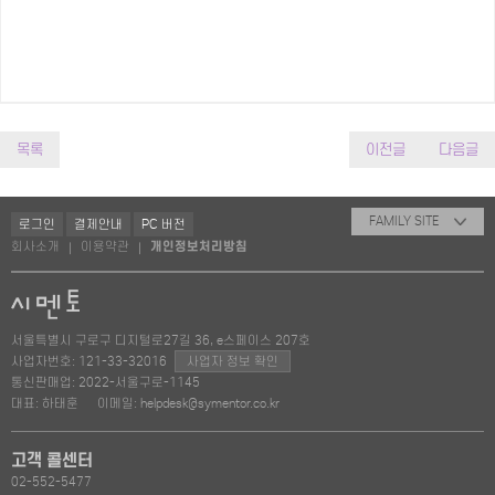
목록
이전글
다음글
FAMILY SITE
로그인
결제안내
PC 버전
회사소개
이용약관
개인정보처리방침
|
|
서울특별시 구로구 디지털로27길 36, e스페이스 207호
사업자번호: 121-33-32016
사업자 정보 확인
통신판매업: 2022-서울구로-1145
대표: 하태훈
이메일: helpdesk@symentor.co.kr
고객 콜센터
02-552-5477