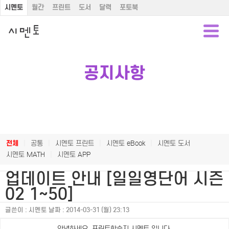
시멘토
월간
프린트
도서
달력
포토북
공지사항
전체
|
공통
|
시멘토 프린트
|
시멘토 eBook
|
시멘토 도서
시멘토 MATH
|
시멘토 APP
업데이트 안내 [일일영단어 시즌
02 1~50]
글쓴이 :
시멘토
날짜 :
2014-03-31 (월) 23:13
안녕하세요. 프린트학습지 시멘토 입니다.