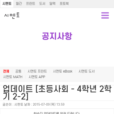
시멘토
월간
프린트
도서
달력
포토북
공지사항
전체
|
공통
|
시멘토 프린트
|
시멘토 eBook
|
시멘토 도서
시멘토 MATH
|
시멘토 APP
업데이트 [초등사회 - 4학년 2학
기 2-2]
글쓴이 :
시멘토
날짜 :
2015-07-09 (목) 13:59
학습지 업데이트를 알려 드립니다.