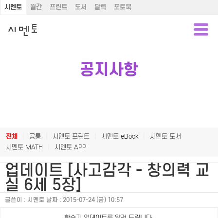
시멘토
월간
프린트
도서
달력
포토북
공지사항
전체
|
공통
|
시멘토 프린트
|
시멘토 eBook
|
시멘토 도서
시멘토 MATH
|
시멘토 APP
업데이트 [사고감각 - 창의력 교
실 6세 5장]
글쓴이 :
시멘토
날짜 :
2015-07-24 (금) 10:57
학습지 업데이트를 알려 드립니다.