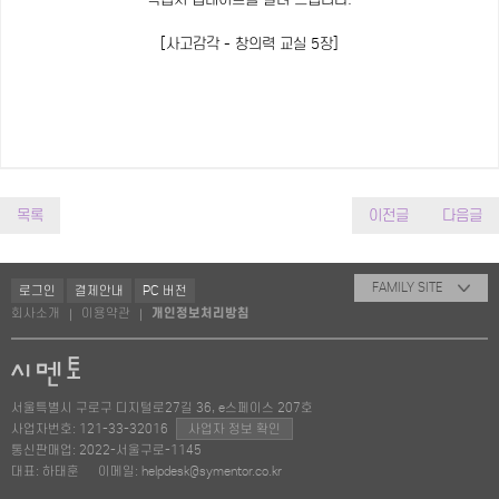
[사고감각 - 창의력 교실 5장]
목록
이전글
다음글
FAMILY SITE
로그인
결제안내
PC 버전
회사소개
이용약관
개인정보처리방침
|
|
서울특별시 구로구 디지털로27길 36, e스페이스 207호
사업자번호: 121-33-32016
사업자 정보 확인
통신판매업: 2022-서울구로-1145
대표: 하태훈
이메일: helpdesk@symentor.co.kr