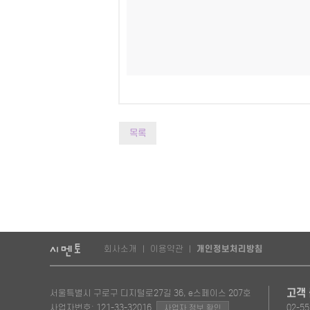
목록
회사소개
이용약관
개인정보처리방침
|
|
고객
서울특별시 구로구 디지털로27길 36, e스페이스 207호
사업자번호: 121-33-32016
02-55
사업자 정보 확인