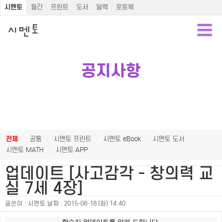
시멘토
월간
프린트
도서
달력
포토북
공지사항
전체
|
공통
|
시멘토 프린트
|
시멘토 eBook
|
시멘토 도서
시멘토 MATH
|
시멘토 APP
업데이트 [사고감각 - 창의력 교
실 7세 4장]
글쓴이 :
시멘토
날짜 :
2015-08-18 (화) 14:40
학습지 업데이트를 알려 드립니다.