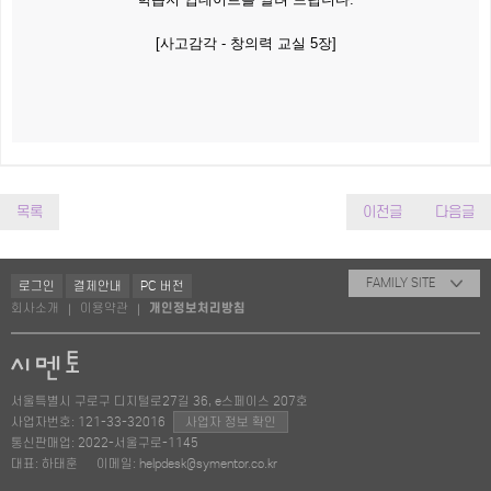
[사고감각 - 창의력 교실 5장]
목록
이전글
다음글
FAMILY SITE
로그인
결제안내
PC 버전
회사소개
이용약관
개인정보처리방침
|
|
서울특별시 구로구 디지털로27길 36, e스페이스 207호
사업자번호: 121-33-32016
사업자 정보 확인
통신판매업: 2022-서울구로-1145
대표: 하태훈
이메일: helpdesk@symentor.co.kr