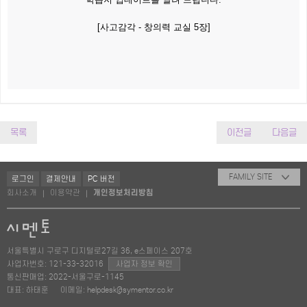
[사고감각 - 창의력 교실 5장]
목록
이전글
다음글
FAMILY SITE
로그인
결제안내
PC 버전
회사소개
이용약관
개인정보처리방침
|
|
서울특별시 구로구 디지털로27길 36, e스페이스 207호
사업자번호: 121-33-32016
사업자 정보 확인
통신판매업: 2022-서울구로-1145
대표: 하태훈
이메일: helpdesk@symentor.co.kr