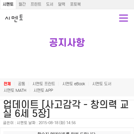
시멘토
월간
프린트
도서
달력
포토북
공지사항
전체
|
공통
|
시멘토 프린트
|
시멘토 eBook
|
시멘토 도서
시멘토 MATH
|
시멘토 APP
업데이트 [사고감각 - 창의력 교
실 6세 5장]
글쓴이 :
시멘토
날짜 :
2015-08-18 (화) 14:56
학습지 업데이트를 알려 드립니다.