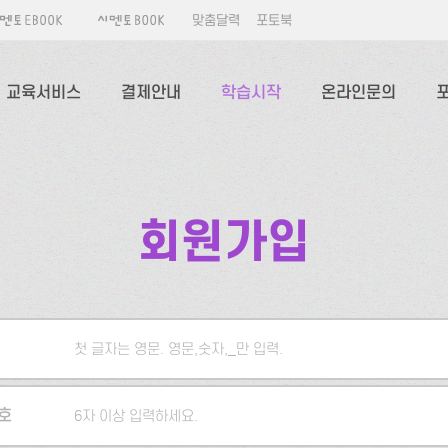
맞춤달력
포토북
교육서비스
결제안내
학습시작
온라인문의
회원가입
첫 글자는 영문. 영문,숫자,_만 입력.
5자 이상 입력하세요.
호
6자 이상 입력하세요.