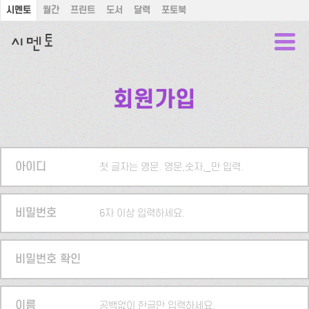
시멘토
월간
프린트
도서
달력
포토북
회원가입
아이디
첫 글자는 영문. 영문,숫자,_만 입력.
비밀번호
6자 이상 입력하세요.
비밀번호 확인
이름
공백없이 한글만 입력하세요.