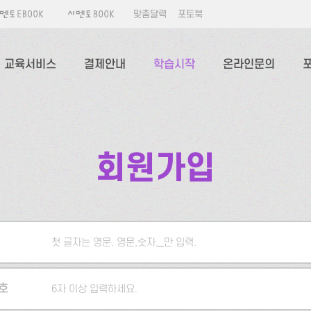
맞춤달력
포토북
교육서비스
결제안내
학습시작
온라인문의
회원가입
첫 글자는 영문. 영문,숫자,_만 입력.
5자 이상 입력하세요.
호
6자 이상 입력하세요.