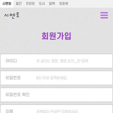
시멘토
월간
프린트
도서
달력
포토북
회원가입
아이디
첫 글자는 영문. 영문,숫자,_만 입력.
비밀번호
6자 이상 입력하세요.
비밀번호 확인
이름
공백없이 한글만 입력하세요.