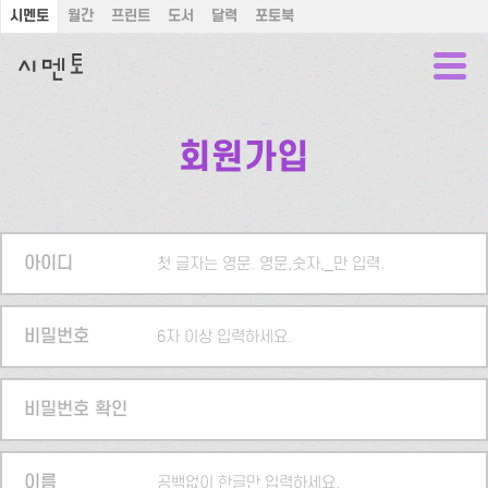
시멘토
월간
프린트
도서
달력
포토북
회원가입
아이디
첫 글자는 영문. 영문,숫자,_만 입력.
비밀번호
6자 이상 입력하세요.
비밀번호 확인
이름
공백없이 한글만 입력하세요.