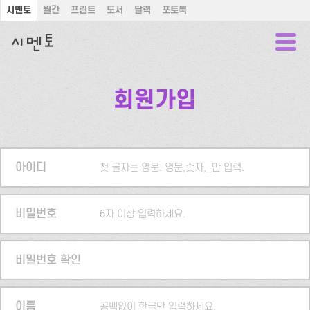
시멘토
월간
프린트
도서
달력
포토북
회원가입
아이디
첫 글자는 영문. 영문,숫자,_만 입력.
비밀번호
6자 이상 입력하세요.
비밀번호 확인
이름
공백없이 한글만 입력하세요.