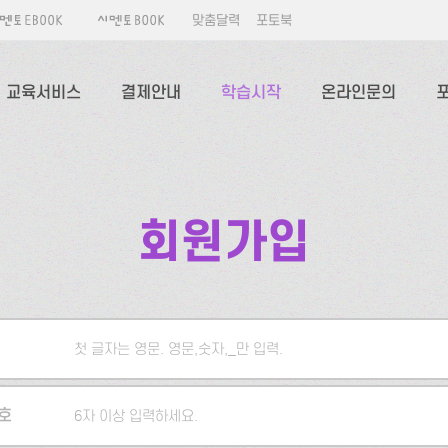
맞춤달력
포토북
교육서비스
결제안내
학습시작
온라인문의
회원가입
첫 글자는 영문. 영문,숫자,_만 입력.
5자 이상 입력하세요.
호
6자 이상 입력하세요.