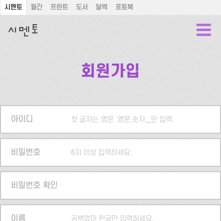
시멘토
월간
프린트
도서
달력
포토북
회원가입
아이디
첫 글자는 영문. 영문,숫자,_만 입력.
비밀번호
6자 이상 입력하세요.
비밀번호 확인
이름
공백없이 한글만 입력하세요.