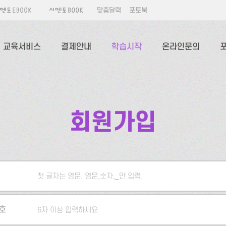
맞춤달력
포토북
교육서비스
결제안내
학습시작
온라인문의
회원가입
첫 글자는 영문. 영문,숫자,_만 입력.
5자 이상 입력하세요.
호
6자 이상 입력하세요.