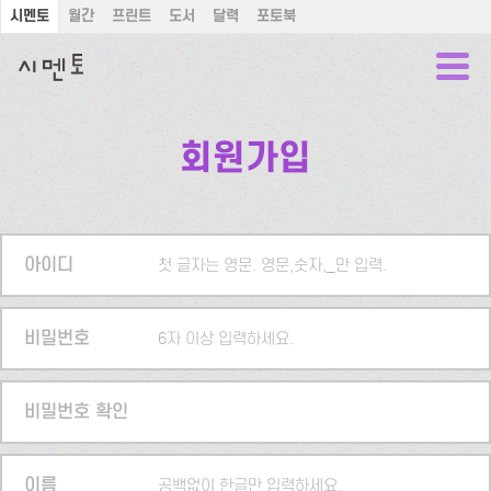
시멘토
월간
프린트
도서
달력
포토북
회원가입
아이디
첫 글자는 영문. 영문,숫자,_만 입력.
비밀번호
6자 이상 입력하세요.
비밀번호 확인
이름
공백없이 한글만 입력하세요.