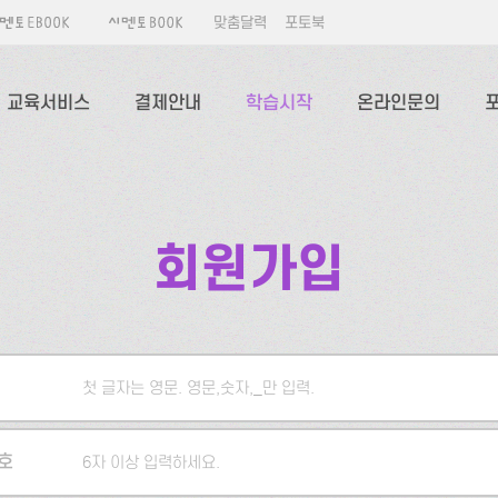
맞춤달력
포토북
교육서비스
결제안내
학습시작
온라인문의
회원가입
첫 글자는 영문. 영문,숫자,_만 입력.
5자 이상 입력하세요.
호
6자 이상 입력하세요.