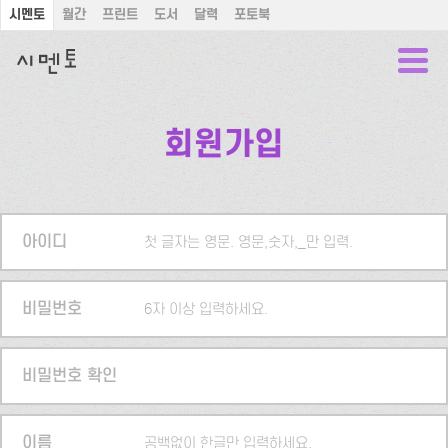
시멘토
월간
프린트
도서
달력
포토북
회원가입
아이디
첫 글자는 영문. 영문,숫자,_만 입력.
비밀번호
6자 이상 입력하세요.
비밀번호 확인
이름
공백없이 한글만 입력하세요.