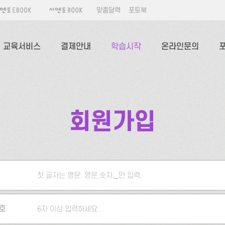
맞춤달력
포토북
교육서비스
결제안내
학습시작
온라인문의
회원가입
첫 글자는 영문. 영문,숫자,_만 입력.
5자 이상 입력하세요.
호
6자 이상 입력하세요.