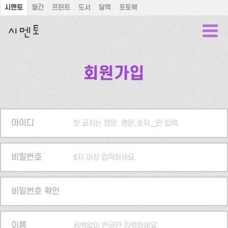
시멘토
월간
프린트
도서
달력
포토북
회원가입
아이디
첫 글자는 영문. 영문,숫자,_만 입력.
비밀번호
6자 이상 입력하세요.
비밀번호 확인
이름
공백없이 한글만 입력하세요.