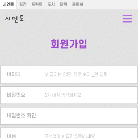
시멘토
월간
프린트
도서
달력
포토북
회원가입
아이디
첫 글자는 영문. 영문,숫자,_만 입력.
비밀번호
6자 이상 입력하세요.
비밀번호 확인
이름
공백없이 한글만 입력하세요.