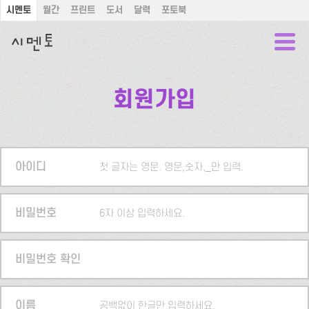
시멘토
월간
프린트
도서
달력
포토북
회원가입
아이디
첫 글자는 영문. 영문,숫자,_만 입력.
비밀번호
6자 이상 입력하세요.
비밀번호 확인
이름
공백없이 한글만 입력하세요.