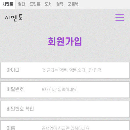
시멘토
월간
프린트
도서
달력
포토북
회원가입
아이디
첫 글자는 영문. 영문,숫자,_만 입력.
비밀번호
6자 이상 입력하세요.
비밀번호 확인
이름
공백없이 한글만 입력하세요.