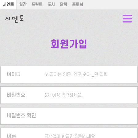
시멘토
월간
프린트
도서
달력
포토북
회원가입
아이디
첫 글자는 영문. 영문,숫자,_만 입력.
비밀번호
6자 이상 입력하세요.
비밀번호 확인
이름
공백없이 한글만 입력하세요.