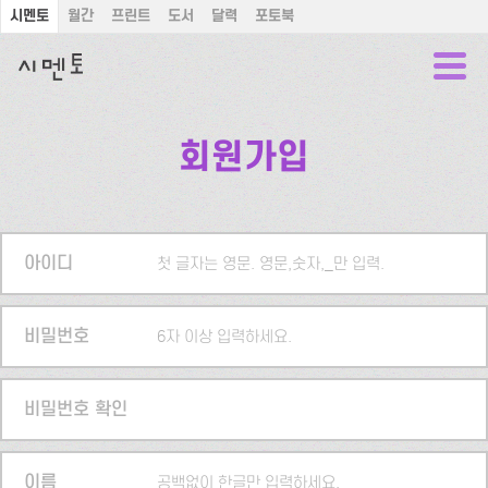
시멘토
월간
프린트
도서
달력
포토북
회원가입
아이디
첫 글자는 영문. 영문,숫자,_만 입력.
비밀번호
6자 이상 입력하세요.
비밀번호 확인
이름
공백없이 한글만 입력하세요.