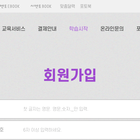
맞춤달력
포토북
교육서비스
결제안내
학습시작
온라인문의
회원가입
첫 글자는 영문. 영문,숫자,_만 입력.
5자 이상 입력하세요.
호
6자 이상 입력하세요.