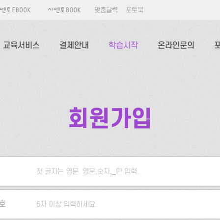
맞춤달력
포토북
교육서비스
결제안내
학습시작
온라인문의
회원가입
첫 글자는 영문. 영문,숫자,_만 입력.
5자 이상 입력하세요.
호
6자 이상 입력하세요.