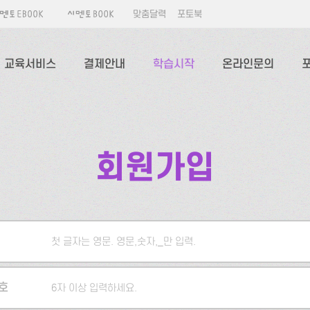
맞춤달력
포토북
교육서비스
결제안내
학습시작
온라인문의
회원가입
첫 글자는 영문. 영문,숫자,_만 입력.
5자 이상 입력하세요.
호
6자 이상 입력하세요.