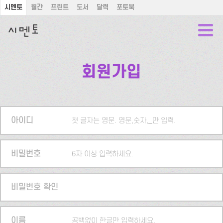
시멘토
월간
프린트
도서
달력
포토북
회원가입
아이디
첫 글자는 영문. 영문,숫자,_만 입력.
비밀번호
6자 이상 입력하세요.
비밀번호 확인
이름
공백없이 한글만 입력하세요.