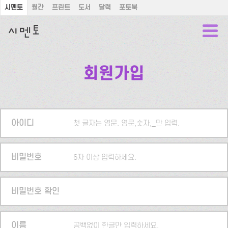
시멘토
월간
프린트
도서
달력
포토북
회원가입
아이디
첫 글자는 영문. 영문,숫자,_만 입력.
비밀번호
6자 이상 입력하세요.
비밀번호 확인
이름
공백없이 한글만 입력하세요.