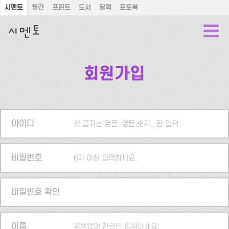
시멘토
월간
프린트
도서
달력
포토북
회원가입
아이디
첫 글자는 영문. 영문,숫자,_만 입력.
비밀번호
6자 이상 입력하세요.
비밀번호 확인
이름
공백없이 한글만 입력하세요.