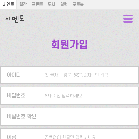
시멘토
월간
프린트
도서
달력
포토북
회원가입
아이디
첫 글자는 영문. 영문,숫자,_만 입력.
비밀번호
6자 이상 입력하세요.
비밀번호 확인
이름
공백없이 한글만 입력하세요.