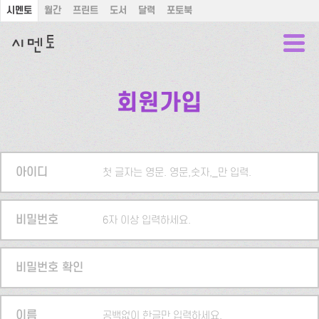
시멘토
월간
프린트
도서
달력
포토북
회원가입
아이디
첫 글자는 영문. 영문,숫자,_만 입력.
비밀번호
6자 이상 입력하세요.
비밀번호 확인
이름
공백없이 한글만 입력하세요.