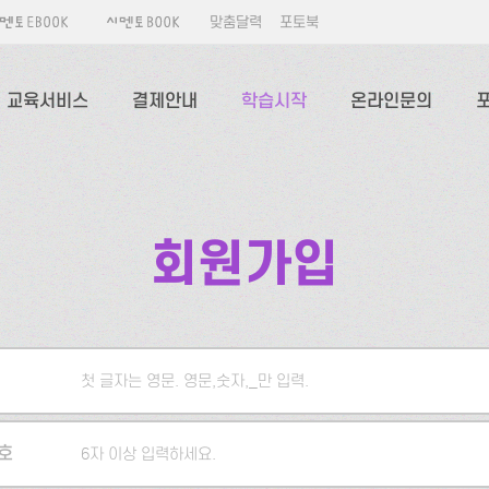
맞춤달력
포토북
교육서비스
결제안내
학습시작
온라인문의
회원가입
첫 글자는 영문. 영문,숫자,_만 입력.
5자 이상 입력하세요.
호
6자 이상 입력하세요.