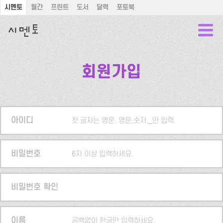
시멘토
월간
프린트
도서
달력
포토북
회원가입
아이디
첫 글자는 영문. 영문,숫자,_만 입력.
비밀번호
6자 이상 입력하세요.
비밀번호 확인
이름
공백없이 한글만 입력하세요.